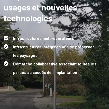
usages
et nouvelles
technologies
Infrastructures multi-opérateurs
Infrastructures intégrées afin de préserver
les paysages
Démarche collaborative associant toutes les
parties au succès de l'implantation