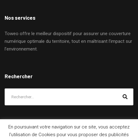
Nos services
Toweo offre le meilleur dispositif pour assurer une couverture
numérique optimale du territoire, tout en maîtrisant l’impact sur
l’environnement.
Rechercher
En poursuivant votre navigation sur ce site, vous acceptez
l'utilisation de Cookies pour vous proposer des publicités
Mentions légales
Politique de confidentialité