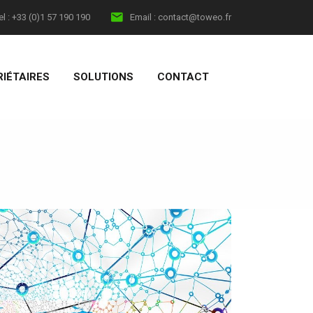
el :
+33 (0)1 57 190 190‬
Email :
contact@toweo.fr
IÉTAIRES
SOLUTIONS
CONTACT