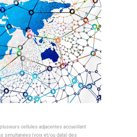
7 mai 2020
2 juin 2021
L’essor de la Télémédecine et les
besoins en télécom
Le montage du 
Neufchâtel-Har
usieurs cellules adjacentes accueillant
s simultanées (voix et/ou data) des